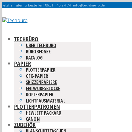
Jetzt anrufen & bestellen! 0931 - 46 24 74
|
info@techbuero.de
TECHBÜRO
ÜBER TECHBÜRO
BÜROBEDARF
KATALOG
PAPIER
PLOTTERPAPIER
GFK-PAPIER
SKIZZENPAPIERE
ENTWURFSBLÖCKE
KOPIERPAPIER
LICHTPAUSMATERIAL
PLOTTERPATRONEN
HEWLETT PACKARD
CANON
ZUBEHÖR
PLANSCHUTZTASCHEN