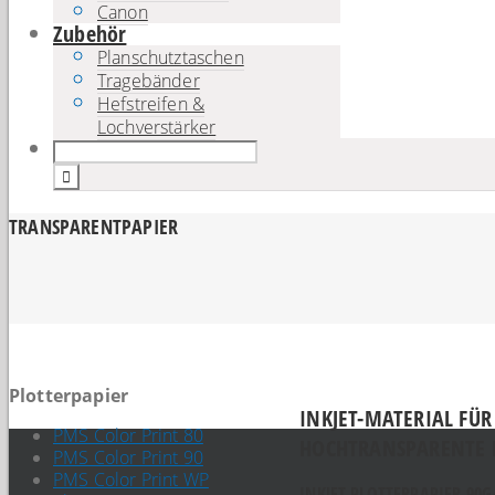
Canon
Zubehör
Planschutztaschen
Tragebänder
Hefstreifen &
Lochverstärker
TRANSPARENTPAPIER
Plotterpapier
INKJET-MATERIAL FÜ
PMS Color Print 80
HOCHTRANSPARENTE 
PMS Color Print 90
PMS Color Print WP
INKJET PLOTTERPAPIER 90G